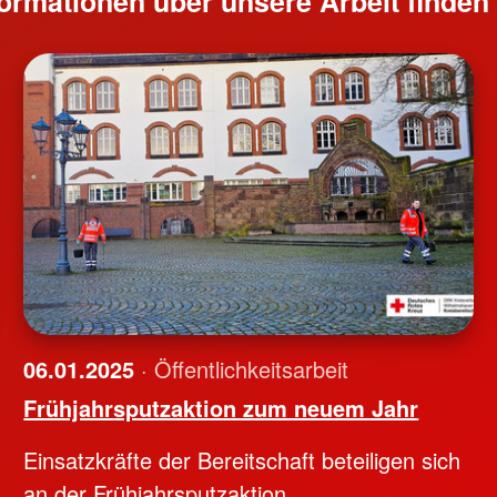
nformationen über unsere Arbeit finde
06.01.2025
· Öffentlichkeitsarbeit
Frühjahrsputzaktion zum neuem Jahr
Einsatzkräfte der Bereitschaft beteiligen sich
an der Frühjahrsputzaktion