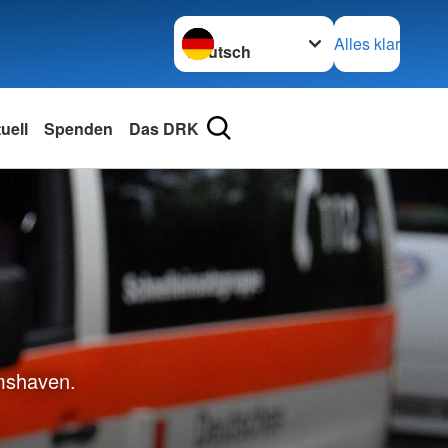
Sprache wechseln zu
Alles klar
uell
Spenden
Das DRK
lmshaven.