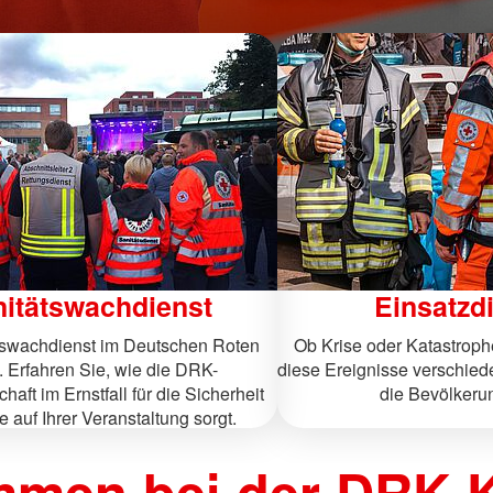
itätswachdienst
Einsatzd
tswachdienst im Deutschen Roten
Ob Krise oder Katastrophe
. Erfahren Sie, wie die DRK-
diese Ereignisse verschied
chaft im Ernstfall für die Sicherheit
die Bevölkerun
e auf Ihrer Veranstaltung sorgt.
mmen bei der DRK-K