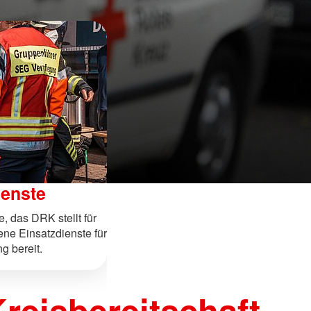
ienste
, das DRK stellt für
ene Einsatzdienste für
g bereit.
reisbereitschaft