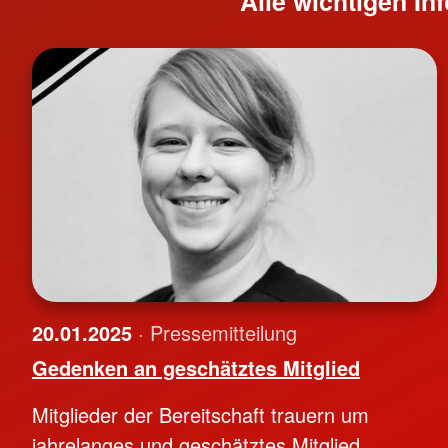
Alle wichtigen I
20.01.2025
· Pressemitteilung
Gedenken an geschätztes Mitglied
Mitglieder der Bereitschaft trauern um
jahrelanges und geschätztes Mitglied.