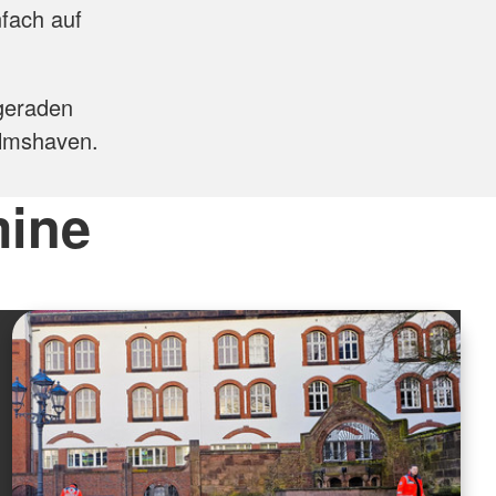
nfach auf
ngeraden
elmshaven.
mine