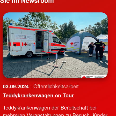
n Sie im Newsroom
03.09.2024
· Öffentlichkeitsarbeit
Teddykrankenwagen on Tour
Teddykrankenwagen der Bereitschaft bei
mehreren Veranstaltungen zu Besuch. Kinder