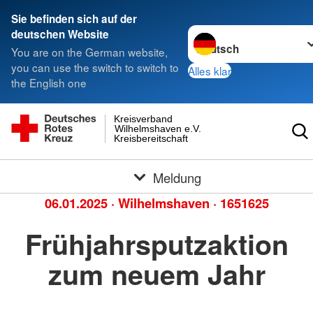
Sie befinden sich auf der
Sprache wechseln zu
deutschen Website
You are on the German website,
you can use the switch to switch to
Alles klar
the English one
Kreisverband
Wilhelmshaven e.V.
Kreisbereitschaft
Meldung
06.01.2025
·
Wilhelmshaven
·
1651625
Frühjahrsputzaktion
zum neuem Jahr