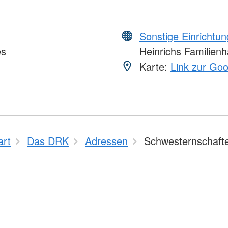
Sonstige Einrichtu
es
Heinrichs Familien
Karte:
Link zur Go
art
Das DRK
Adressen
Schwesternschaft