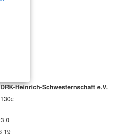
DRK-Heinrich-Schwesternschaft e.V.
 130c
23 0
3 19