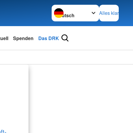
Sprache wechseln zu
Alles klar
uell
Spenden
Das DRK
ft-