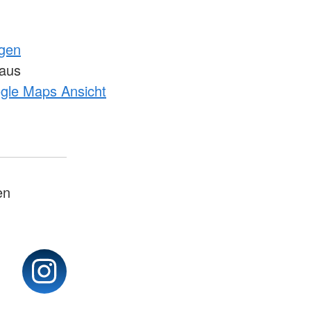
ngen
haus
ogle Maps Ansicht
en