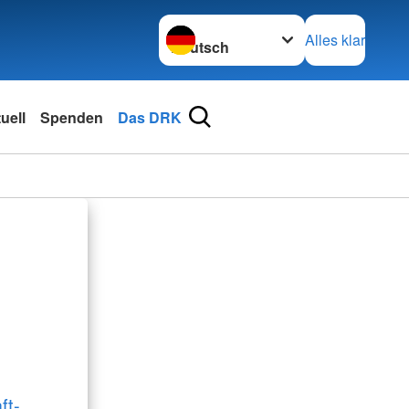
Sprache wechseln zu
Alles klar
uell
Spenden
Das DRK
ft-