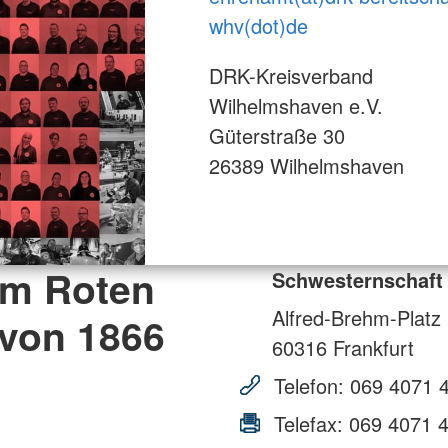
whv(dot)de
DRK-Kreisverband
Wilhelmshaven e.V.
Güterstraße 30
26389 Wilhelmshaven
om Roten
Schwesternschaft 
Alfred-Brehm-Platz
 von 1866
60316
Frankfurt
Telefon:
069 4071 
Telefax:
069 4071 