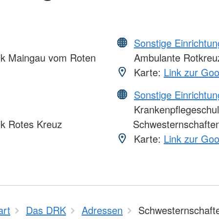
Sonstige Einrichtu
nik Maingau vom Roten
Ambulante Rotkreuz
Karte:
Link zur Go
Sonstige Einrichtu
Krankenpflegeschul
ik Rotes Kreuz
Schwesternschaften
Karte:
Link zur Go
art
Das DRK
Adressen
Schwesternschaft